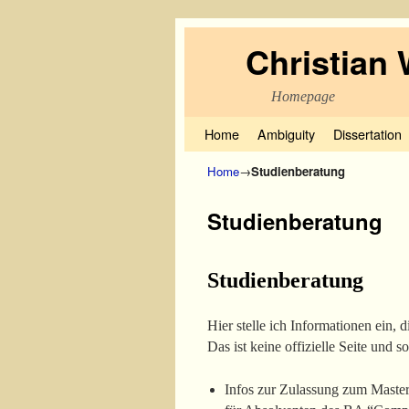
Christian
Homepage
Skip to primary content
Skip to secondary content
Home
Ambiguity
Dissertation
Home
→
Studienberatung
Studienberatung
Studienberatung
Hier stelle ich Informationen ein, 
Das ist keine offizielle Seite und so
Infos zur Zulassung zum Master