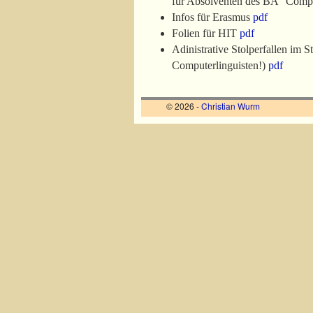
für Absolventen des BA “Compu
Infos für Erasmus
pdf
Folien für HIT
pdf
Adinistrative Stolperfallen im 
Computerlinguisten!)
pdf
© 2026 -
Christian Wurm